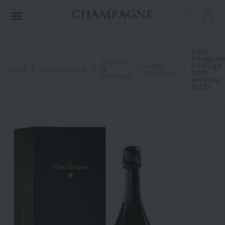
Menu
Dom
Pérignon
Značky
Dom
Vintage
Úvod
Champagne
a
Pérignon
2015
vinařství
Giftbox
0,75 l