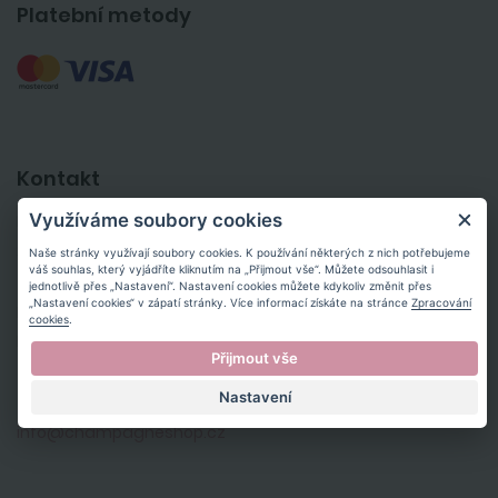
Platební metody
Kontakt
Využíváme soubory cookies
Husovo náměstí 1717
253 01 Hostivice, Praha-Západ
Naše stránky využívají soubory cookies. K používání některých z nich potřebujeme
váš souhlas, který vyjádříte kliknutím na „Přijmout vše“. Můžete odsouhlasit i
jednotlivě přes „Nastavení“. Nastavení cookies můžete kdykoliv změnit přes
„Nastavení cookies“ v zápatí stránky. Více informací získáte na stránce
Zpracování
IČ: 70785538
cookies
.
DIČ: CZ8212280010
Přijmout vše
Nastavení
+420 606 211 551
info@champagneshop.cz