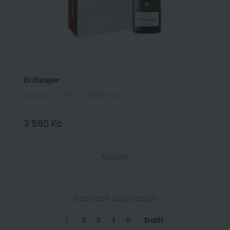
Bollinger
Special Cuvée + 2 skleničky
3 595 Kč
Koupit
Zobrazit další zboží
1
2
3
4
5
Další