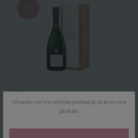
-5%
Bollinger
Vstupem na tyto stránky prohlašuji, že je mi více
La Grande Année Rosé 2014 Giftbox 0,75 l
jak 18 let.
5 795 Kč
6 095 Kč