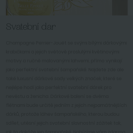
Svatební dar
Champagne Perrier-Jouët se svými bílými dárkovými
krabičkami a jejich světově proslulými květinovými
motivy a ručně malovanými lahvemi, přímo vynikají
jako perfektní svatební šampaňské. Najdete zde ale
také luxusní dárkové sady velkých značek, které se
nejlépe hodí jako perfektní svatební dárek pro
nevěstu a ženicha. Dárkové balení se dvěma
flétnami bude určitě jedním z jejich nejpamátnějších
dárků, protože láhev šampaňského, kterou budou
sdílet, utěsní jejich svatební slavnostní zážitek tak,
jak to dokáže jen šampaňské. Nabízíme vám zdarma