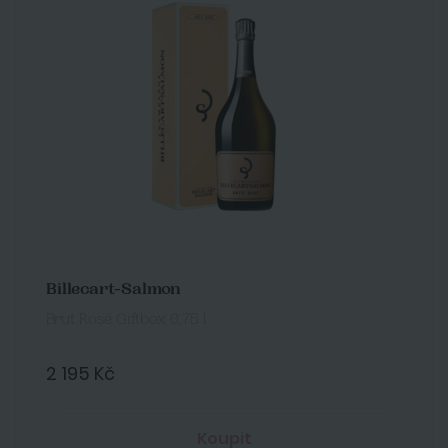
Billecart-Salmon
Brut Rosé Giftbox 0,75 l
2 195 Kč
Koupit