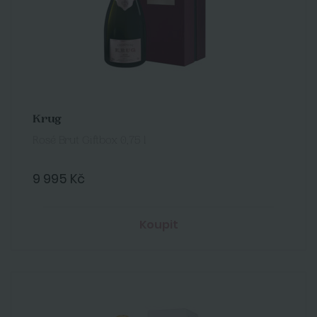
Krug
Rosé Brut Giftbox 0,75 l
9 995 Kč
Koupit