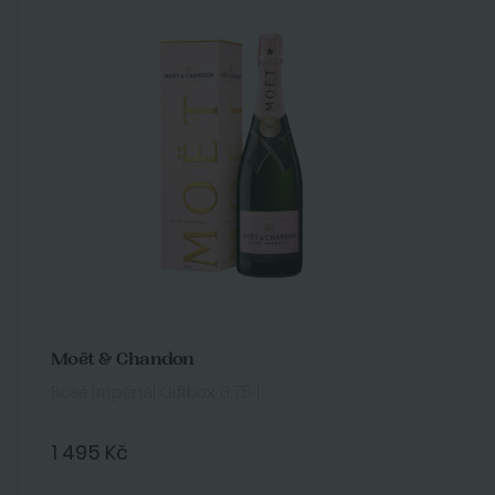
Moët & Chandon
Rosé Impérial Giftbox 0,75 l
1 495 Kč