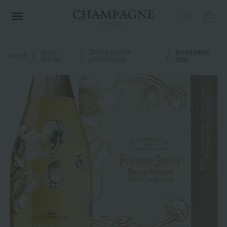
Menu
Jako
Dárek podle
Svatební
Úvod
dárek
příležitosti
dar