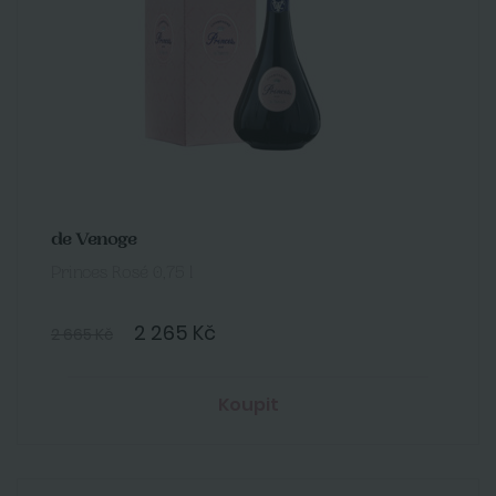
de Venoge
Princes Rosé 0,75 l
2 265 Kč
2 665 Kč
Koupit