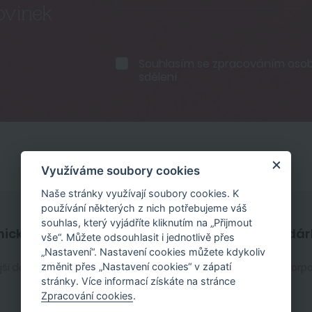
ovinek
Souhlasím se
zpracováním osobn
sdělení
Využíváme soubory cookies
Naše stránky využívají soubory cookies. K
používání některých z nich potřebujeme váš
souhlas, který vyjádříte kliknutím na „Přijmout
ický servis
Firemní dár
vše“. Můžete odsouhlasit i jednotlivě přes
„Nastavení“. Nastavení cookies můžete kdykoliv
změnit přes „Nastavení cookies“ v zápatí
jší dotazy
Zakaznický účet
Služby pro korp
stránky. Více informací získáte na stránce
Zpracování cookies
.
Registrace zákazníka