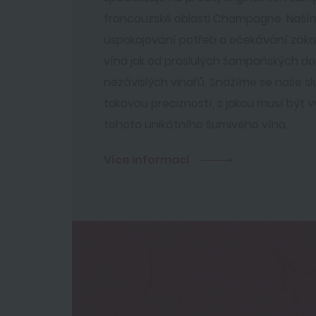
francouzské oblasti Champagne. Naším
uspokojování potřeb a očekávání záka
vína jak od proslulých šampaňských d
nezávislých vinařů. Snažíme se naše s
takovou precizností, s jakou musí být
tohoto unikátního šumivého vína.
Více informací