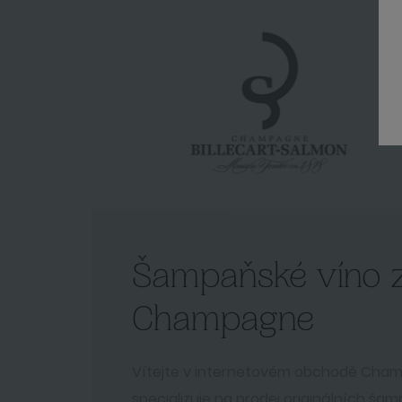
Šampaňské víno 
Champagne
Vítejte v internetovém obchodě Cham
specializuje na prodej originálních ša