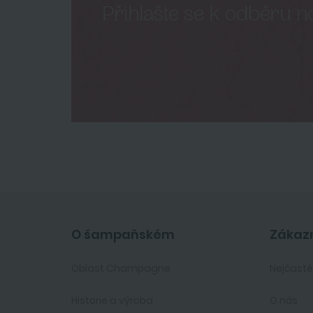
Přihlašte se k odběru n
O šampaňském
Zákazn
Oblast Champagne
Nejčastě
Historie a výroba
O nás