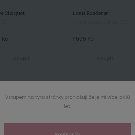
e Clicquot
Louis Roederer
0,75 l
Collection 244 Giftbox 0,75 l
5 Kč
1 595 Kč
Koupit
Koupit
Vstupem na tyto stránky prohlašuji, že je mi více jak 18
let.
Souhlasím