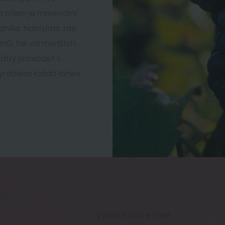
 cílem je maximální
zníka. Nabízíme zde
omů, tak od menších
lužby provádět s
 vyráběna každá láhev