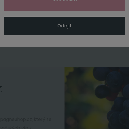
Odejít
z
pagneShop.cz, který se
mpaňských vín z