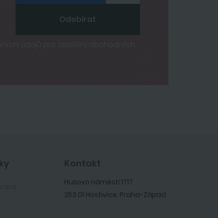
Odebírat
ích údajů pro zasílání obchodních
ky
Kontakt
Husovo náměstí 1717
orace
253 01 Hostivice, Praha-Západ