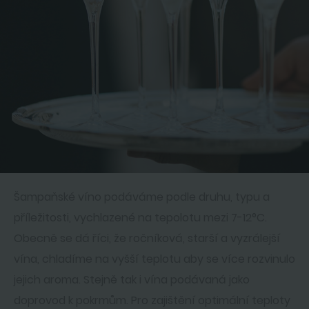
Šampaňské víno podáváme podle druhu, typu a
příležitosti, vychlazené na tepolotu mezi 7-12°C.
Obecně se dá říci, že ročníková, starší a vyzrálejší
vína, chladíme na vyšší teplotu aby se více rozvinulo
jejich aroma. Stejně tak i vína podávaná jako
doprovod k pokrmům. Pro zajištění optimální teploty