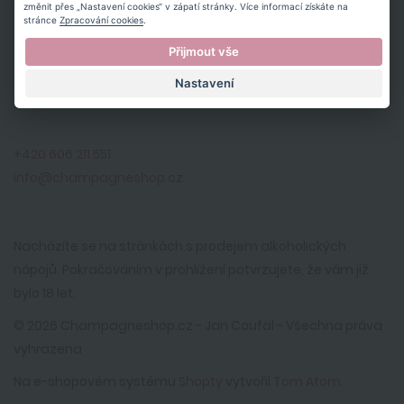
Husovo náměstí 1717
změnit přes „Nastavení cookies“ v zápatí stránky. Více informací získáte na
stránce
Zpracování cookies
.
253 01 Hostivice, Praha-Západ
Přijmout vše
IČ: 70785538
Nastavení
DIČ: CZ8212280010
+420 606 211 551
info@champagneshop.cz
Nacházíte se na stránkách s prodejem alkoholických
nápojů. Pokračováním v prohlížení potvrzujete, že vám již
bylo 18 let.
© 2026 Champagneshop.cz - Jan Coufal - Všechna práva
vyhrazena
Na e-shopovém systému
Shopty
vytvořil
Tom Atom
.