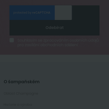
Odebírat
Souhlasím se
zpracováním osobních údajů
pro zasílání obchodních sdělení
O šampaňském
Oblast Champagne
Historie a výroba