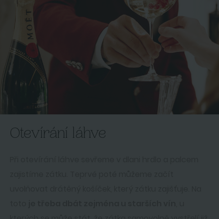
Otevírání láhve
Při otevírání láhve sevřeme v dlani hrdlo a palcem
zajistíme zátku. Teprvé poté můžeme začít
uvolňovat drátěný košíček, který zátku zajišťuje. Na
toto
je třeba dbát zejména u starších vín
, u
kterých se může stát, že zátka samovolně vystřelí již