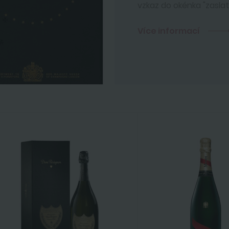
vzkaz do okénka "zaslat
Více informací