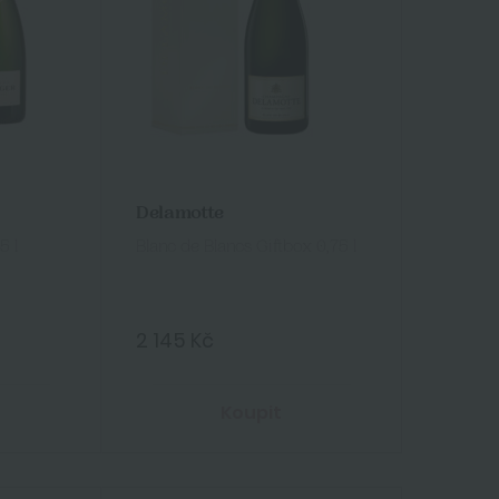
Delamotte
5 l
Blanc de Blancs Giftbox 0,75 l
2 145 Kč
Koupit