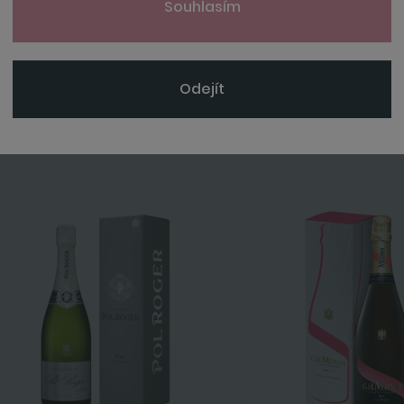
Souhlasím
895 Kč
2 265 K
2 665 Kč
Odejít
Koupit
Koupit