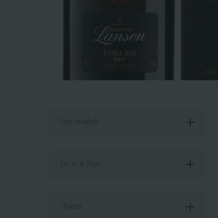
Filtr značek
Druh & Styl
Objem