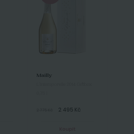
Mailly
L´Intemporelle 2014 Giftbox
0,75 l
2 495 Kč
2 775 Kč
Koupit