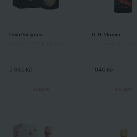
Dom Pérignon
G. H. Mumm
Vintage 2015 Giftbox 0,75 l
Cordon Rouge 0,75 l
5 985 Kč
1 045 Kč
Koupit
Koupit