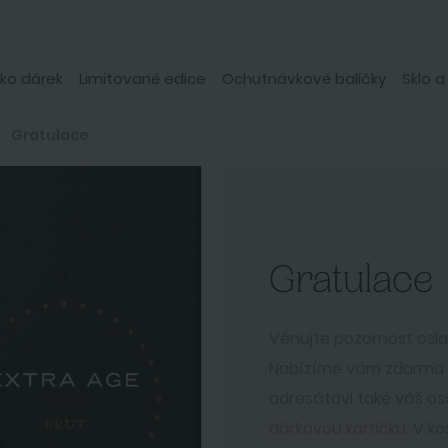
ko dárek
Limitované edice
Ochutnávkové balíčky
Sklo a
Gratulace
Gratulace
Věnujte pozornost osla
Nabízíme vám zdarma mo
adresátovi také váš os
dárkovou kartičku
. V k