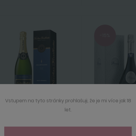
-15%
Vstupem na tyto stránky prohlašuji, že je mi více jak 18
let.
Nicolas Feuillatte
de Venoge
Brut Réserve Giftbox 0,75 l
Princes Extra Brut 0,7