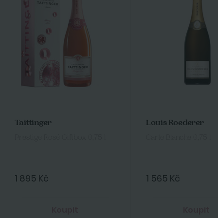
Taittinger
Louis Roederer
Prestige Rosé Giftbox 0,75 l
Carte Blanche 0,75 l
1 895 Kč
1 565 Kč
Koupit
Koupit