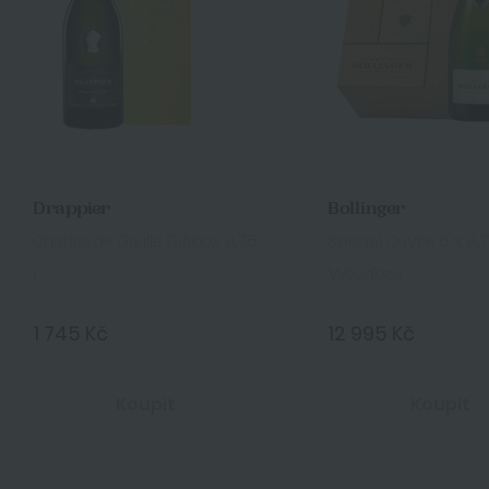
Drappier
Bollinger
Charles de Gaulle Giftbox 0,75
Special Cuvée 6 x 0,7
l
Woodbox
1 745 Kč
12 995 Kč
Koupit
Koupit