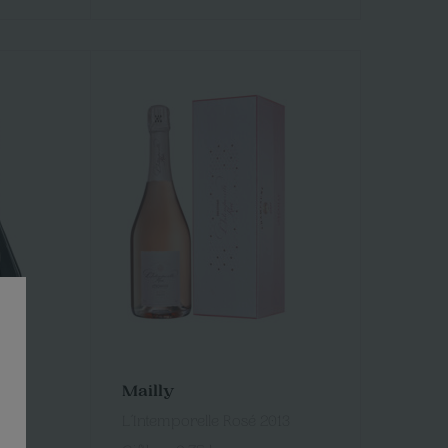
Mailly
5 l
L´Intemporelle Rosé 2013