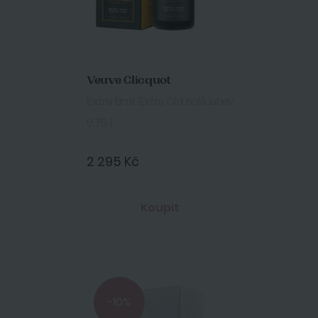
Veuve Clicquot
Extra Brut Extra Old holá lahev
0,75 l
2 295 Kč
Koupit
-10%