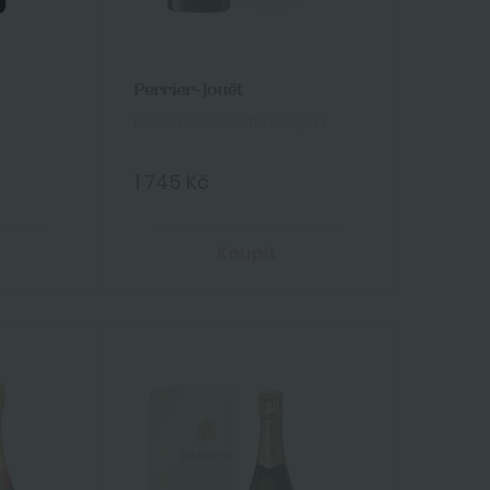
Perrier-Jouët
Blason Rosé Giftbox 0,75 l
1 745 Kč
Koupit