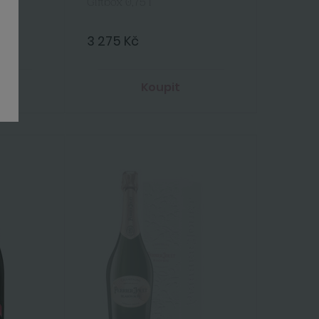
Giftbox 0,75 l
č
3 275 Kč
Koupit