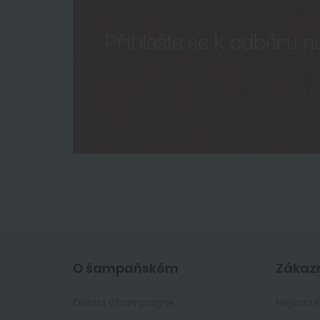
Přihlašte se k odběru n
O šampaňském
Zákazn
Oblast Champagne
Nejčastě