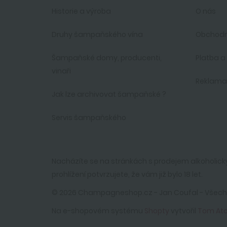
Historie a výroba
O nás
Druhy šampaňského vína
Obchodn
Šampaňské domy, producenti,
Platba a
vinaři
Reklam
Jak lze archivovat šampaňské ?
Servis šampaňského
Nacházíte se na stránkách s prodejem alkoholick
prohlížení potvrzujete, že vám již bylo 18 let.
© 2026 Champagneshop.cz - Jan Coufal - Všec
Na e-shopovém systému
Shopty
vytvořil
Tom At