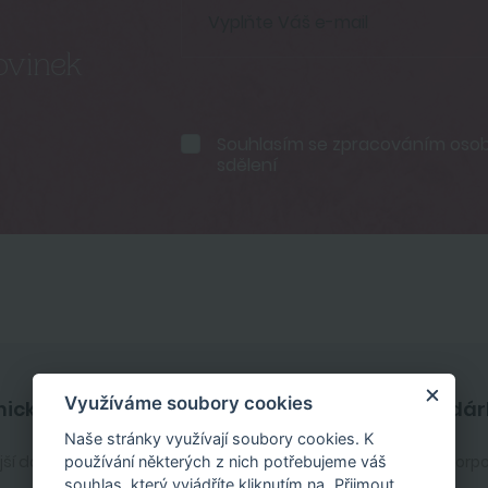
ovinek
Souhlasím se
zpracováním osobn
sdělení
Využíváme soubory cookies
ický servis
Firemní dár
Naše stránky využívají soubory cookies. K
jší dotazy
Zakaznický účet
Služby pro korp
používání některých z nich potřebujeme váš
souhlas, který vyjádříte kliknutím na „Přijmout