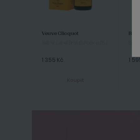
Veuve Clicquot
Boll
Yellow Label Brut Giftbox 0,75 l
Speci
1 355 Kč
1 59
Koupit