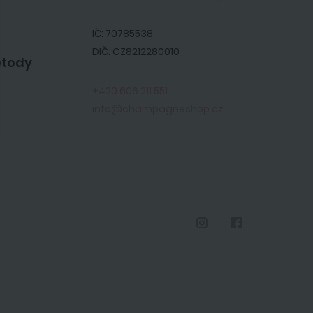
IČ: 70785538
DIČ: CZ8212280010
etody
+420 606 211 551
info@champagneshop.cz