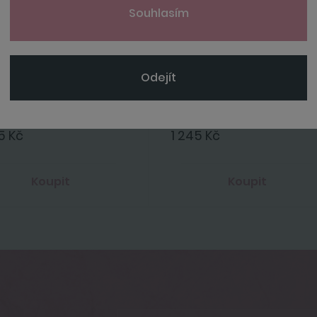
Souhlasím
Odejít
inger
Moet&Chandon
al Cuvée Giftbox 0,75 l
Brut Impérial 0,75 l
5 Kč
1 245 Kč
Koupit
Koupit