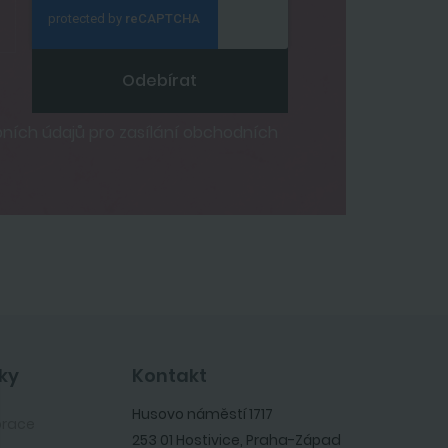
Odebírat
ích údajů pro zasílání obchodních
ky
Kontakt
Husovo náměstí 1717
orace
253 01 Hostivice, Praha-Západ