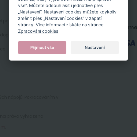
vše“. Můžete odsouhlasit i jednotlivě přes
Registrace zákazníka
„Nastavení“. Nastavení cookies můžete kdykoliv
změnit přes „Nastavení cookies“ v zápatí
í podmínky
Kontakt
stránky. Více informací získáte na stránce
Platební m
Zpracování cookies
.
 doprava
Nastavení cookies
Přijmout vše
Nastavení
ace
ých nápojů. Pokračováním v
hna práva vyhrazena
om
.