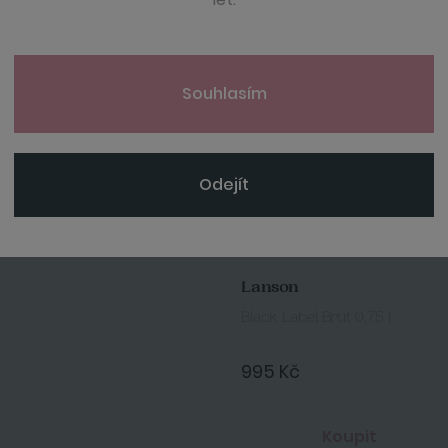
Souhlasím
Odejít
Lanson
Black Label Brut 0,75 l
995 Kč
Koupit