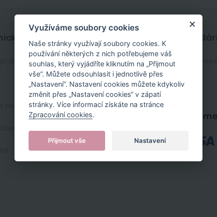
Využíváme soubory cookies
ický servis
Firemní dár
Naše stránky využívají soubory cookies. K
používání některých z nich potřebujeme váš
jší dotazy
Zakaznický účet
Služby pro korp
souhlas, který vyjádříte kliknutím na „Přijmout
vše“. Můžete odsouhlasit i jednotlivě přes
Registrace zákazníka
„Nastavení“. Nastavení cookies můžete kdykoliv
změnit přes „Nastavení cookies“ v zápatí
stránky. Více informací získáte na stránce
í podmínky
Kontakt
Platební m
Zpracování cookies
.
 doprava
Nastavení cookies
Přijmout vše
Nastavení
ace