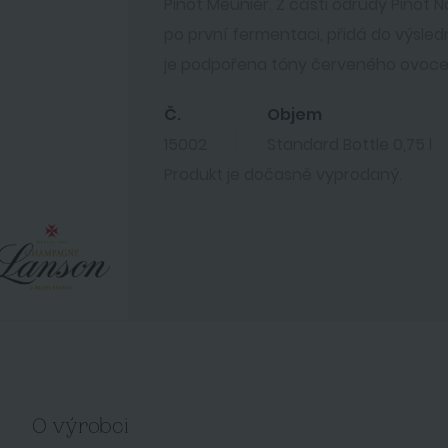
Pinot Meunier. Z části odrůdy Pinot N
po první fermentaci, přidá do výsled
je podpořena tóny červeného ovoce 
Č.
Objem
15002
Standard Bottle 0,75 l
Produkt je dočasně vyprodaný.
O výrobci