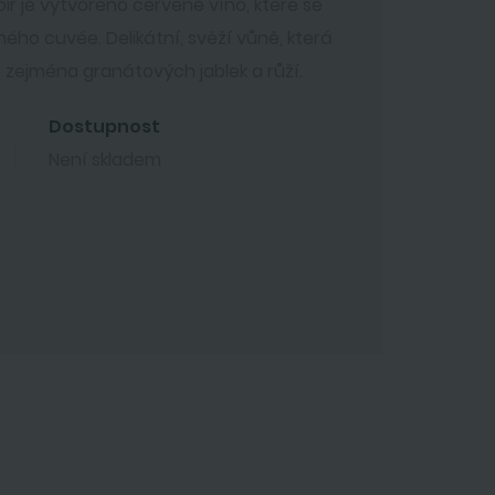
oir je vytvořeno červené víno, které se
ného cuvée. Delikátní, svěží vůně, která
zejména granátových jablek a růží.
Dostupnost
Není skladem