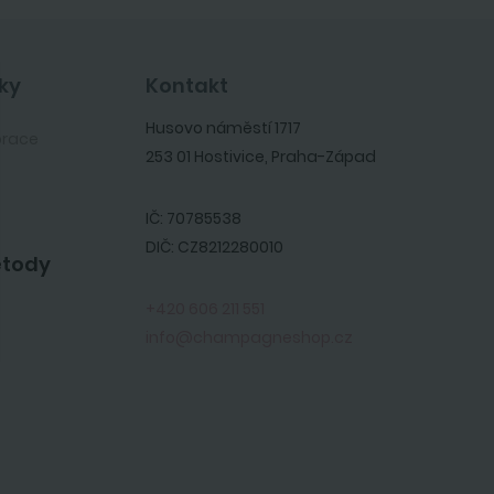
ky
Kontakt
Husovo náměstí 1717
orace
253 01 Hostivice, Praha-Západ
IČ: 70785538
DIČ: CZ8212280010
etody
+420 606 211 551
info@champagneshop.cz