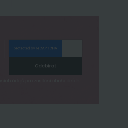
Odebírat
ích údajů pro zasílání obchodních