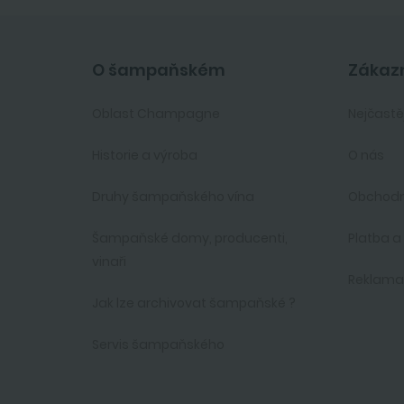
O šampaňském
Zákazn
Oblast Champagne
Nejčastě
Historie a výroba
O nás
Druhy šampaňského vína
Obchodn
Šampaňské domy, producenti,
Platba a
vinaři
Reklam
Jak lze archivovat šampaňské ?
Servis šampaňského