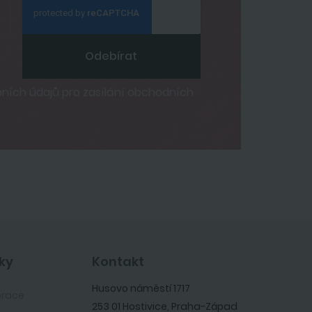
Odebírat
ích údajů pro zasílání obchodních
ky
Kontakt
Husovo náměstí 1717
orace
253 01 Hostivice, Praha-Západ