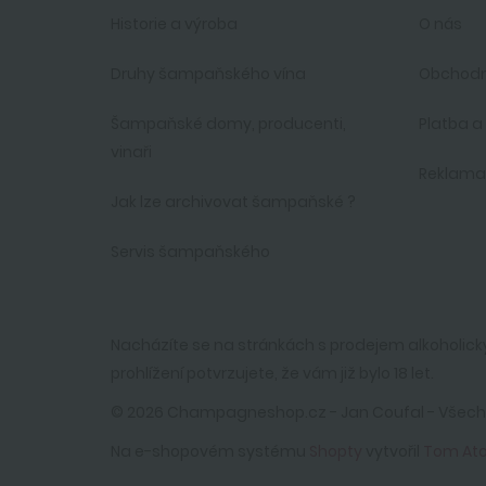
Historie a výroba
O nás
Druhy šampaňského vína
Obchodn
Šampaňské domy, producenti,
Platba a
vinaři
Reklam
Jak lze archivovat šampaňské ?
Servis šampaňského
Nacházíte se na stránkách s prodejem alkoholick
prohlížení potvrzujete, že vám již bylo 18 let.
© 2026 Champagneshop.cz - Jan Coufal - Všec
Na e-shopovém systému
Shopty
vytvořil
Tom At