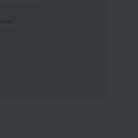
dice"Trendy Flute".
pnost
ladem