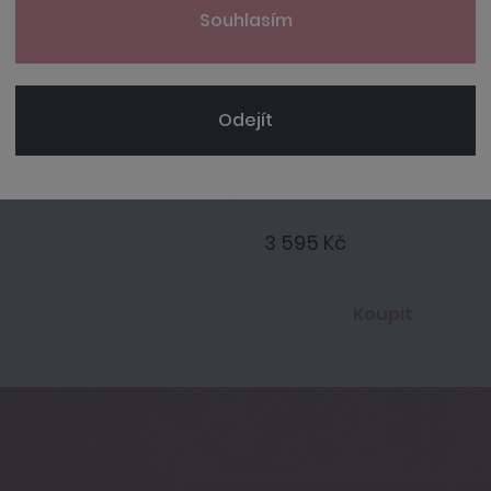
Souhlasím
Odejít
Bollinger
Special Cuvée + 2 skleničky
3 595 Kč
Koupit