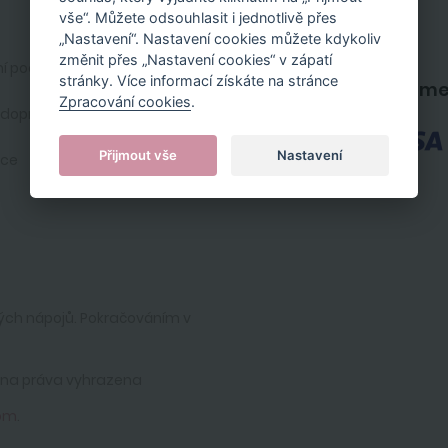
vše“. Můžete odsouhlasit i jednotlivě přes
Registrace zákazníka
„Nastavení“. Nastavení cookies můžete kdykoliv
změnit přes „Nastavení cookies“ v zápatí
í podmínky
Kontakt
stránky. Více informací získáte na stránce
Platební m
Zpracování cookies
.
 doprava
Nastavení cookies
Přijmout vše
Nastavení
ace
ých nápojů. Pokračováním v
hna práva vyhrazena
om
.