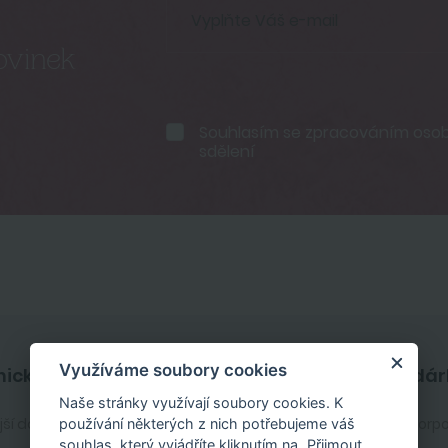
ovinek
Souhlasím se
zpracováním osobn
sdělení
Využíváme soubory cookies
ický servis
Firemní dár
Naše stránky využívají soubory cookies. K
jší dotazy
Zakaznický účet
Služby pro korp
používání některých z nich potřebujeme váš
souhlas, který vyjádříte kliknutím na „Přijmout