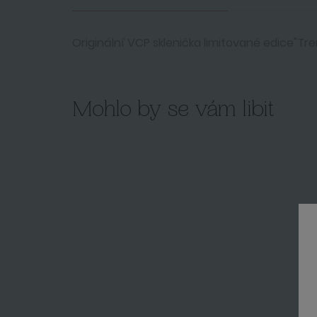
Originální VCP sklenička limitované edice"Tre
Mohlo by se vám libit