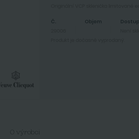
Originální VCP sklenička limitované e
Č.
Objem
Dostu
29006
Není sk
Produkt je dočasně vyprodaný.
O výrobci