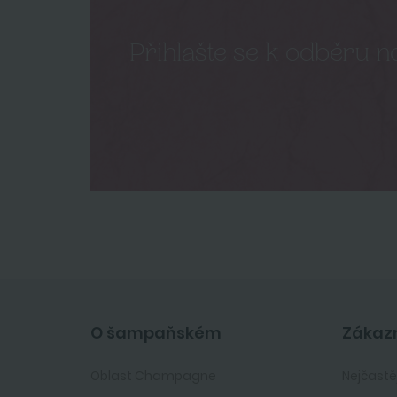
Přihlašte se k odběru n
O šampaňském
Zákazn
Oblast Champagne
Nejčastě