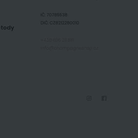
IČ: 70785538
DIČ: CZ8212280010
etody
+420 606 211 551
info@champagneshop.cz